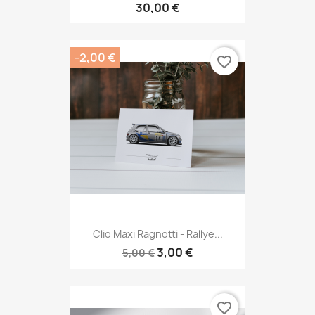
30,00 €
-2,00 €
favorite_border
Clio Maxi Ragnotti - Rallye...
3,00 €
5,00 €
favorite_border