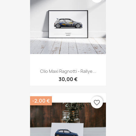
Clio Maxi Ragnotti - Rallye...
30,00 €
-2,00 €
favorite_border