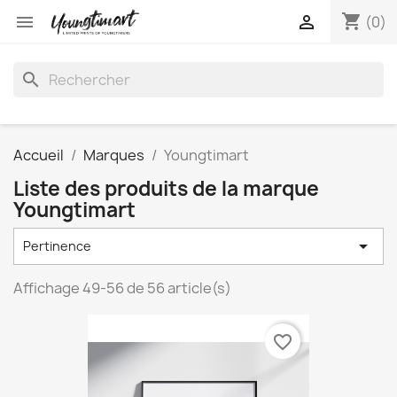
shopping_cart


(0)
search
Accueil
Marques
Youngtimart
Liste des produits de la marque
Youngtimart

Pertinence
Affichage 49-56 de 56 article(s)
favorite_border