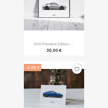
A110 Premiere Edition -...
30,00 €
-2,00 €
favorite_border