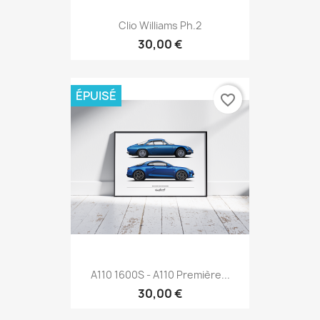
Clio Williams Ph.2
30,00 €
ÉPUISÉ
favorite_border
A110 1600S - A110 Première...
30,00 €