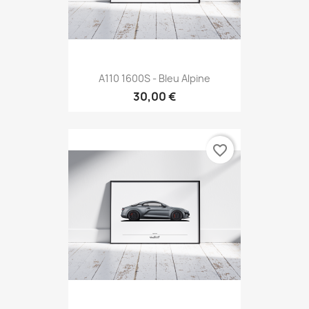
A110 1600S - Bleu Alpine
30,00 €
favorite_border