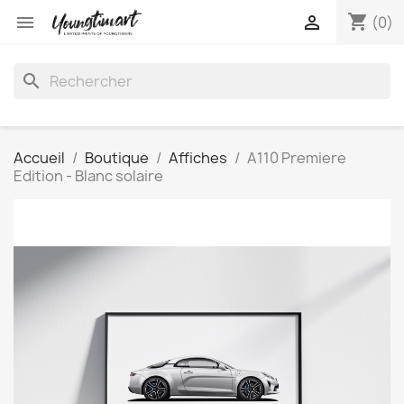
shopping_cart


(0)
search
Accueil
Boutique
Affiches
A110 Premiere
Edition - Blanc solaire