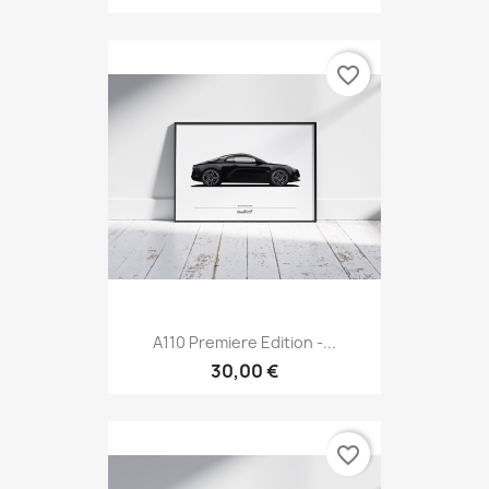
favorite_border
A110 Premiere Edition -...
30,00 €
favorite_border