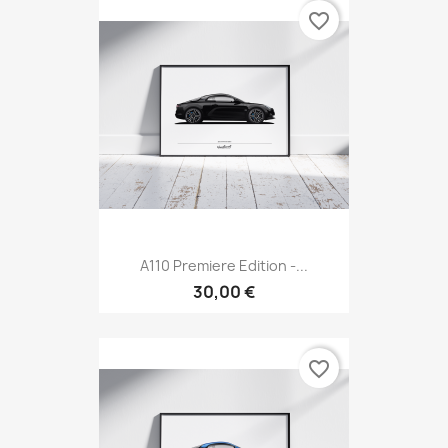
favorite_border
A110 Premiere Edition -...
30,00 €
favorite_border